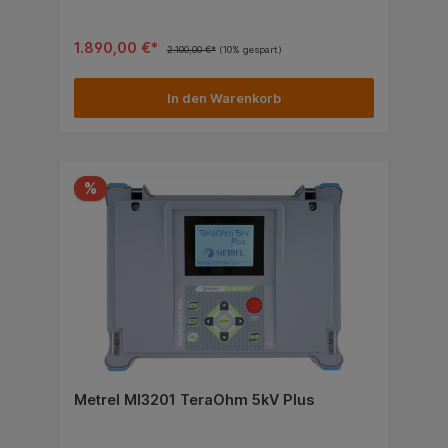
Hintergrundbeleuchtung bietet ein leichtes Ablesen
der Prüfergebnisse. Das Messgerät wird in einem
robusten Tragekoffer untergebracht, der einen
Einsatz in widrigen Bedingungen ermöglicht.
1.890,00 €*
2.100,00 €*
(10% gespart)
In den Warenkorb
%
Metrel MI3201 TeraOhm 5kV Plus