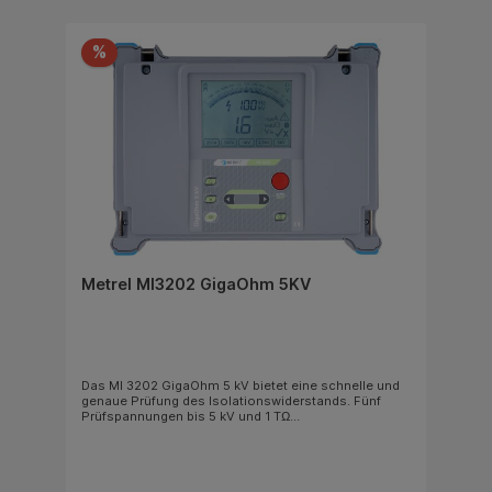
%
Metrel MI3202 GigaOhm 5KV
Das MI 3202 GigaOhm 5 kV bietet eine schnelle und
genaue Prüfung des Isolationswiderstands. Fünf
Prüfspannungen bis 5 kV und 1 TΩ
Widerstandsmessbereich decken den größten Teil
der Verwendung im Industrie- und
Stromverteilungsbereich ab. Die
große analoge/digitale LCD-Anzeige mit