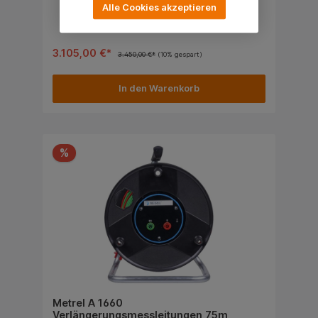
Alle Cookies akzeptieren
wurde entwickelt und produziert mit dem
umfangreichen Wissen und der Erfahrung die über
viele Jahre durch die Arbeit in diesem Bereich
erworben wurde.
3.105,00 €*
3.450,00 €*
(10% gespart)
In den Warenkorb
%
Metrel A 1660
Verlängerungsmessleitungen 75m