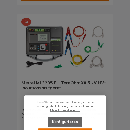
Verriegelung, um sie vor unerwünschtem oder
versehentlichem Entfernen zu schützen.
%
Metrel MI 3205 EU TeraOhmXA 5 kV HV-
Isolationsprüfgerät
Diese Website verwendet Cookies, um eine
bestmögliche Erfahrung bieten zu können.
Das MI3205 TeraOhm XA 5kV ist ein tragbares,
Mehr Informationen ...
Batterie- (Li-Ion) oder Netzbetriebenes Prüfgerät mit
ausgezeichneter IP-Schutzart (IP65 Gehäuse
Konfigurieren
geschlossen und IP54 Gehäuse offen), zur
Bestimmung des Isolationswiderstands, durch
Verwendung von Hoch-Prüfspannungen bis 5kV. Es