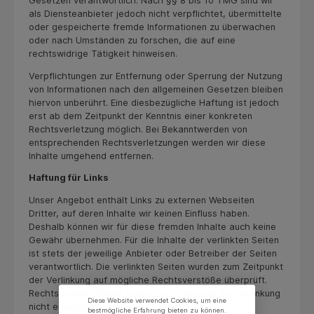
Gesetzen verantwortlich. Nach §§ 8 bis 10 TMG sind wir
als Diensteanbieter jedoch nicht verpflichtet, übermittelte
oder gespeicherte fremde Informationen zu überwachen
oder nach Umständen zu forschen, die auf eine
rechtswidrige Tätigkeit hinweisen.
Verpflichtungen zur Entfernung oder Sperrung der Nutzung
von Informationen nach den allgemeinen Gesetzen bleiben
hiervon unberührt. Eine diesbezügliche Haftung ist jedoch
erst ab dem Zeitpunkt der Kenntnis einer konkreten
Rechtsverletzung möglich. Bei Bekanntwerden von
entsprechenden Rechtsverletzungen werden wir diese
Inhalte umgehend entfernen
.
Haftung für Links
Unser Angebot enthält Links zu externen Webseiten
Dritter, auf deren Inhalte wir keinen Einfluss haben.
Deshalb können wir für diese fremden Inhalte auch keine
Gewähr übernehmen. Für die Inhalte der verlinkten Seiten
ist stets der jeweilige Anbieter oder Betreiber der Seiten
verantwortlich. Die verlinkten Seiten wurden zum Zeitpunkt
der Verlinkung auf mögliche Rechtsverstöße überprüft.
Rechtswidrige Inhalte waren zum Zeitpunkt der Verlinkung
Diese Website verwendet Cookies, um eine
nicht erkennbar.
bestmögliche Erfahrung bieten zu können.