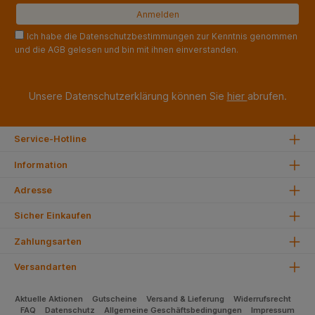
Ich habe die Datenschutzbestimmungen zur Kenntnis genommen
und die AGB gelesen und bin mit ihnen einverstanden.
Unsere Datenschutzerklärung können Sie
hier
abrufen.
Service-Hotline
Information
Adresse
Sicher Einkaufen
Zahlungsarten
Versandarten
Aktuelle Aktionen
Gutscheine
Versand & Lieferung
Widerrufsrecht
FAQ
Datenschutz
Allgemeine Geschäftsbedingungen
Impressum