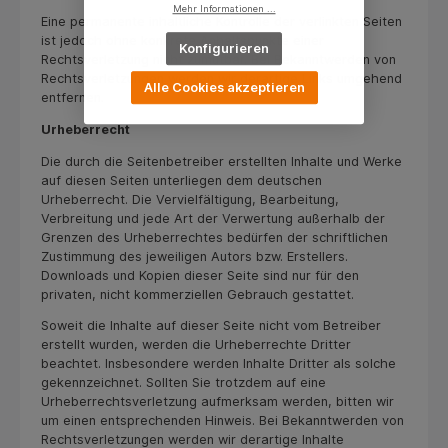
Mehr Informationen ...
Eine permanente inhaltliche Kontrolle der verlinkten Seiten
ist jedoch ohne konkrete Anhaltspunkte einer
Konfigurieren
Rechtsverletzung nicht zumutbar. Bei Bekanntwerden von
Rechtsverletzungen werden wir derartige Links umgehend
Alle Cookies akzeptieren
entfernen.
Urheberrecht
Die durch die Seitenbetreiber erstellten Inhalte und Werke
auf diesen Seiten unterliegen dem deutschen
Urheberrecht. Die Vervielfältigung, Bearbeitung,
Verbreitung und jede Art der Verwertung außerhalb der
Grenzen des Urheberrechtes bedürfen der schriftlichen
Zustimmung des jeweiligen Autors bzw. Erstellers.
Downloads und Kopien dieser Seite sind nur für den
privaten, nicht kommerziellen Gebrauch gestattet.
Soweit die Inhalte auf dieser Seite nicht vom Betreiber
erstellt wurden, werden die Urheberrechte Dritter
beachtet. Insbesondere werden Inhalte Dritter als solche
gekennzeichnet. Sollten Sie trotzdem auf eine
Urheberrechtsverletzung aufmerksam werden, bitten wir
um einen entsprechenden Hinweis. Bei Bekanntwerden von
Rechtsverletzungen werden wir derartige Inhalte